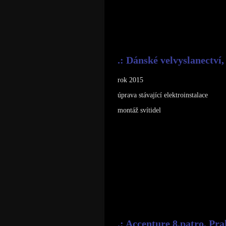
.: Dánské velvyslanectví,
rok 2015
úprava stávající elektroinstalace
montáž svítidel
.: Accenture 8.patro, Pra